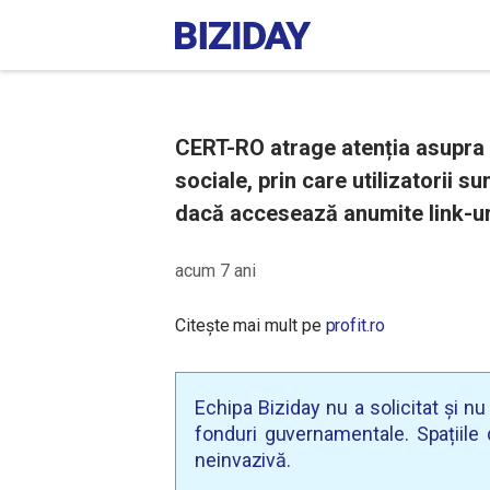
CERT-RO atrage atenția asupra u
sociale, prin care utilizatorii s
dacă accesează anumite link-uri
acum 7 ani
Citește mai mult pe
profit.ro
Echipa Biziday nu a solicitat și n
fonduri guvernamentale. Spațiile d
neinvazivă.