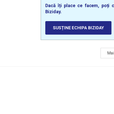
Dacă îți place ce facem, poți c
Biziday.
SUSȚINE ECHIPA BIZIDAY
Mai 