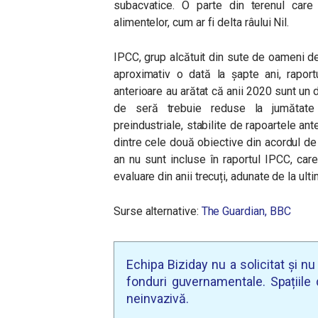
subacvatice. O parte din terenul care 
alimentelor, cum ar fi delta râului Nil.
IPCC, grup alcătuit din sute de oameni de
aproximativ o dată la șapte ani, raport
anterioare au arătat că anii 2020 sunt un 
de seră trebuie reduse la jumătate p
preindustriale, stabilite de rapoartele an
dintre cele două obiective din acordul de
an nu sunt incluse în raportul IPCC, ca
evaluare din anii trecuți, adunate de la ult
Surse alternative:
The Guardian,
BBC
Echipa Biziday nu a solicitat și n
fonduri guvernamentale. Spațiile d
neinvazivă.