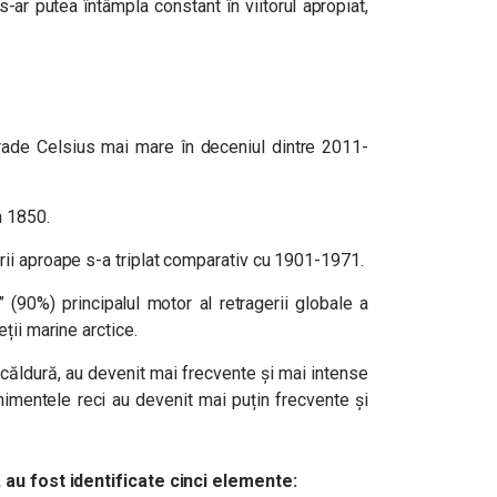
s-ar putea întâmpla constant în viitorul apropiat,
rade Celsius mai mare în deceniul dintre 2011-
n 1850.
rii aproape s-a triplat comparativ cu 1901-1971.
 (90%) principalul motor al retragerii globale a
eții marine arctice.
e căldură, au devenit mai frecvente și mai intense
nimentele reci au devenit mai puțin frecvente și
 au fost identificate cinci elemente: