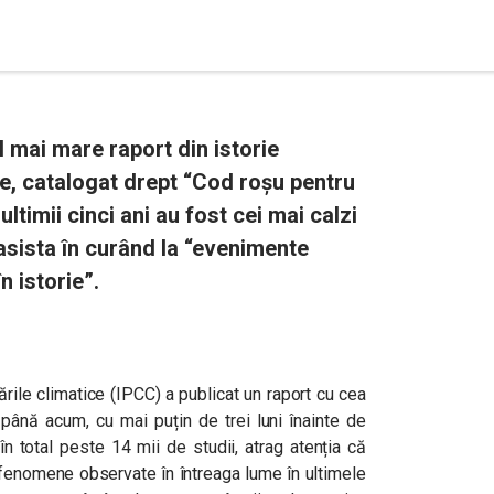
l mai mare raport din istorie
ce, catalogat drept “Cod roșu pentru
timii cinci ani au fost cei mai calzi
 asista în curând la “evenimente
 istorie”.
rile climatice (IPCC) a publicat un raport cu cea
până acum, cu mai puțin de trei luni înainte de
 în total peste 14 mii de studii, atrag atenția că
, fenomene observate în întreaga lume în ultimele