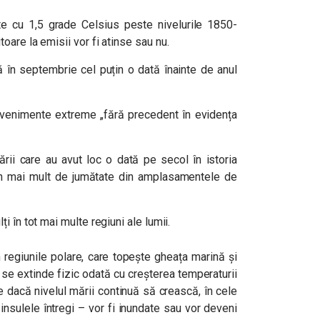
te cu 1,5 grade Celsius peste nivelurile 1850-
toare la emisii vor fi atinse sau nu.
ță în septembrie cel puțin o dată înainte de anul
 evenimente extreme „fără precedent în evidența
rii care au avut loc o dată pe secol în istoria
 în mai mult de jumătate din amplasamentele de
ți în tot mai multe regiuni ale lumii.
în regiunile polare, care topește gheața marină și
e extinde fizic odată cu creșterea temperaturii
 dacă nivelul mării continuă să crească, în cele
insulele întregi – vor fi inundate sau vor deveni