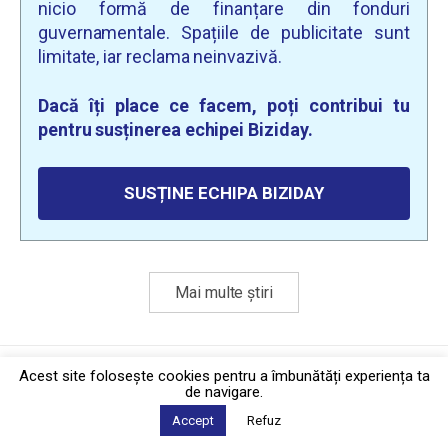
nicio formă de finanțare din fonduri
guvernamentale. Spațiile de publicitate sunt
limitate, iar reclama neinvazivă.
Dacă îți place ce facem, poți contribui tu
pentru susținerea echipei Biziday.
SUSȚINE ECHIPA BIZIDAY
Mai multe știri
Politica de confidențialitate
·
Contact
Acest site foloseşte cookies pentru a îmbunătăți experiența ta
2026 © Biziday
de navigare.
Accept
Refuz