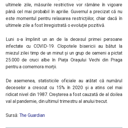
ultimele zile, măsurile restrictive vor rămâne în vigoare
până cel mai probabil în aprilie. Guvernul a precizat că nu
este momentul pentru relaxarea restricțiilor, chiar dacă în
ultimele zile a fost înregistrată o evoluție pozitivă.
Luni s-a împlinit un an de la decesul primei persoane
infectate cu COVID-19. Clopotele bisericii au bătut la
miezul zilei timp de un minut și un grup de oameni a pictat
25.000 de cruci albe în Piața Orașului Vechi din Praga
pentru a comemora morții.
De asemenea, statisticile oficiale au arătat că numărul
deceselor a crescut cu 15% în 2020 și a atins cel mai
ridicat nivel din 1987. Creșterea a fost cauzată de al doilea
val al pandemie, din ultimul trimestru al anului trecut.
Sursă:
The Guardian