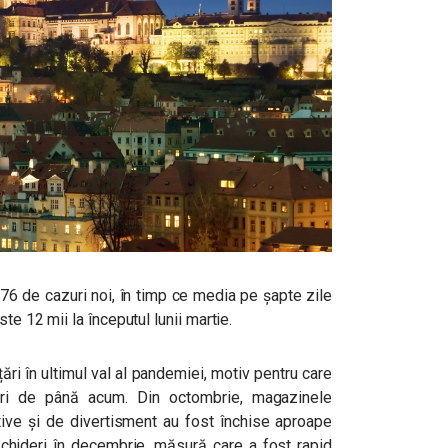
976 de cazuri noi, în timp ce media pe șapte zile
te 12 mii la începutul lunii martie.
ări în ultimul val al pandemiei, motiv pentru care
ri de până acum. Din octombrie, magazinele
rtive și de divertisment au fost închise aproape
schideri în decembrie, măsură care a fost rapid