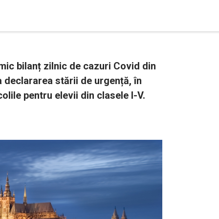
mic bilanț zilnic de cazuri Covid din
 declararea stării de urgență, în
olile pentru elevii din clasele I-V.