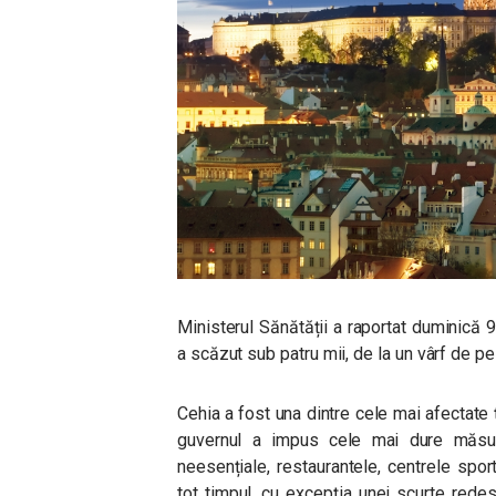
Ministerul Sănătății a raportat duminică 
a scăzut sub patru mii, de la un vârf de pes
Cehia a fost una dintre cele mai afectate ț
guvernul a impus cele mai dure măsu
neesențiale, restaurantele, centrele spo
tot timpul, cu excepția unei scurte rede