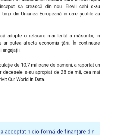
nceput să crească din nou. Elevii cehi s-au
 timp din Uniunea Europeană în care școlile au
ă adopte o relaxare mai lentă a măsurilor, în
e ar putea afecta economia țării. În continuare
i angajații.
pulație de 10,7 milioane de oameni, a raportat un
iar decesele s-au apropiat de 28 de mii, cea mai
ivit Our World in Data.
u a acceptat nicio formă de finanțare din