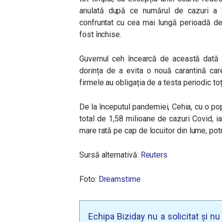
anulată după ce numărul de cazuri a î
confruntat cu cea mai lungă perioadă de
fost închise.
Guvernul ceh încearcă de această dată s
dorința de a evita o nouă carantină car
firmele au obligația de a testa periodic toț
De la începutul pandemiei, Cehia, cu o po
total de 1,58 milioane de cazuri Covid, 
mare rată pe cap de locuitor din lume, potr
Sursă alternativă:
Reuters
Foto:
Dreamstime
Echipa Biziday nu a solicitat și n