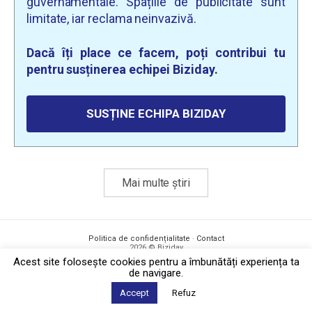
guvernamentale. Spațiile de publicitate sunt
limitate, iar reclama neinvazivă.
Dacă îți place ce facem, poți contribui tu
pentru susținerea echipei Biziday.
SUSȚINE ECHIPA BIZIDAY
Mai multe știri
Politica de confidențialitate
·
Contact
2026 © Biziday
Acest site foloseşte cookies pentru a îmbunătăți experiența ta
de navigare.
Accept
Refuz