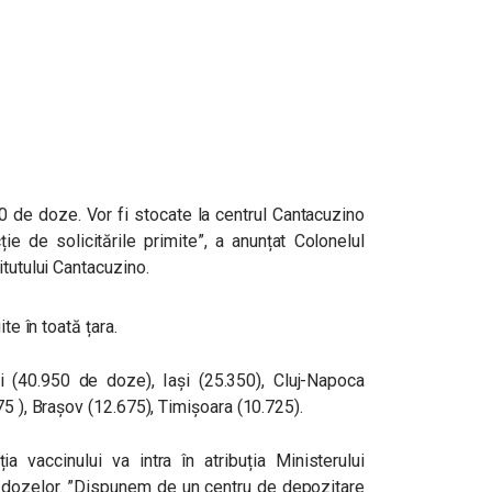
0 de doze. Vor fi stocate la centrul Cantacuzino
cție de solicitările primite”, a anunțat
Colonelul
itutului Cantacuzino.
te în toată țara.
ști (40.950 de doze), Iași (25.350), Cluj-Napoca
75 ), Brașov (12.675), Timișoara (10.725).
uția vaccinului va intra în atribuția Ministerului
l dozelor. ”Dispunem de un centru de depozitare