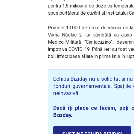
pentru 1,5 milioane de doze cu temperatu
spus
p
urtătorul de cuvânt al Institutului C
Primele 10.000 de doze de vaccin de la Bi
Vama Nădlac 2, iar sâmbătă au ajuns la
Medico-Militară “Cantacuzino”, desemn
împotriva COVID-19. Până ieri au fost va
boli infecțioase aflate în prima linie în lu
Echipa Biziday nu a solicitat și n
fonduri guvernamentale. Spațiile d
neinvazivă.
Dacă îți place ce facem, poți c
Biziday.