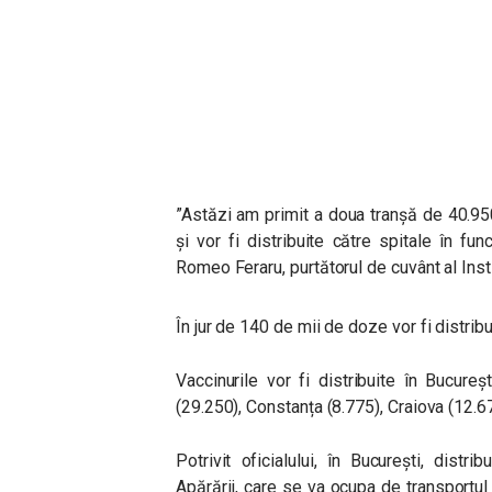
”Astăzi am primit a doua tranșă de 40.95
și vor fi distribuite către spitale în fun
Romeo Feraru, p
urtătorul de cuvânt al Inst
În jur de 140 de mii de doze vor fi distribui
Vaccinurile vor fi distribuite în Bucure
(29.250), Constanța (8.775), Craiova (12.6
Potrivit oficialului, în București, distrib
Apărării, care se va ocupa de transportu