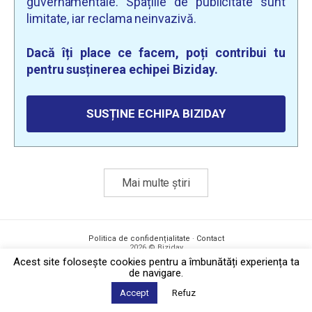
guvernamentale. Spațiile de publicitate sunt
limitate, iar reclama neinvazivă.
Dacă îți place ce facem, poți contribui tu
pentru susținerea echipei Biziday.
SUSȚINE ECHIPA BIZIDAY
Mai multe știri
Politica de confidențialitate
·
Contact
2026 © Biziday
Acest site foloseşte cookies pentru a îmbunătăți experiența ta
de navigare.
Accept
Refuz