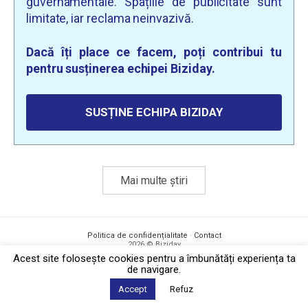
guvernamentale. Spațiile de publicitate sunt
limitate, iar reclama neinvazivă.
Dacă îți place ce facem, poți contribui tu
pentru susținerea echipei Biziday.
SUSȚINE ECHIPA BIZIDAY
Mai multe știri
Politica de confidențialitate
·
Contact
2026 © Biziday
Acest site foloseşte cookies pentru a îmbunătăți experiența ta
de navigare.
Accept
Refuz