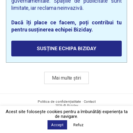
guvernamentale. Spațiile de publicitate sunt
limitate, iar reclama neinvazivă.
Dacă îți place ce facem, poți contribui tu
pentru susținerea echipei Biziday.
SUSȚINE ECHIPA BIZIDAY
Mai multe știri
Politica de confidențialitate
·
Contact
2026 © Biziday
Acest site foloseşte cookies pentru a îmbunătăți experiența ta
de navigare.
Accept
Refuz