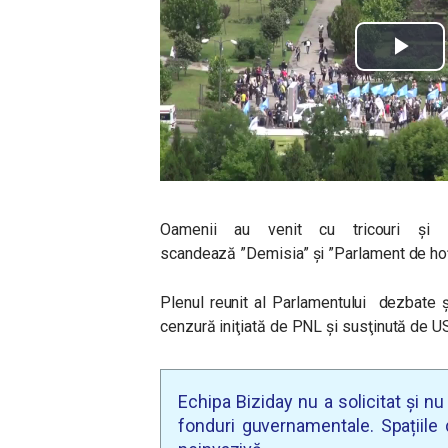
Oamenii au venit cu tricouri și
scandează ”Demisia” şi ”Parlament de hoţi
Plenul reunit al Parlamentului
dezbate ş
cenzură iniţiată de PNL şi susţinută de 
Echipa Biziday nu a solicitat și n
fonduri guvernamentale. Spațiile d