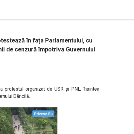
testează în fața Parlamentului, cu
nii de cenzură împotriva Guvernului
a protestul organizat de USR și PNL, înaintea
rnului Dăncilă.