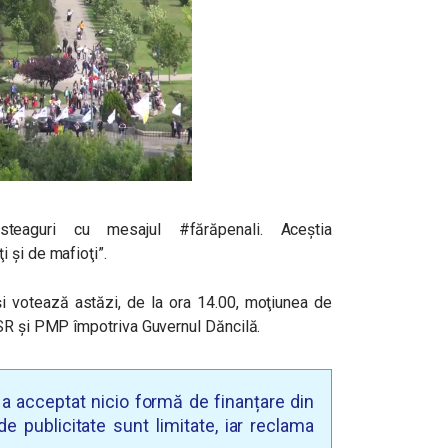
 steaguri cu mesajul
#fărăpenali. Aceștia
 şi de mafioţi”.
i votează astăzi, de la ora 14.00, moţiunea de
USR şi PMP împotriva Guvernul Dăncilă.
u a acceptat nicio formă de finanțare din
e publicitate sunt limitate, iar reclama