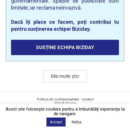
guvernamentale. Spațiile de publicitate sunt
limitate, iar reclama neinvazivă.
Dacă îți place ce facem, poți contribui tu
pentru susținerea echipei Biziday.
SUSȚINE ECHIPA BIZIDAY
Mai multe știri
Politica de confidențialitate
·
Contact
2026 © Biziday
Acest site foloseşte cookies pentru a îmbunătăți experiența ta
de navigare.
Accept
Refuz