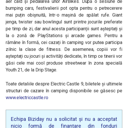
aer cald și pedalarea unor AirBikes. După o sesiune de
bumping cars, festivalierii pot opta pentru o petrecerere
mai puțin obișnuită, într-o mașină de spălat rufe. Giant
jenga, twister sau bowlingul sunt printre jocurile preferate
pe timp de zi, dar anul acesta participanții sunt așteptați și
la o zonă de PlayStations și arcade games. Pentru a
rămâne în formă, cei cazați în camping vor putea participa
zilnic la clase de fitness. De asemenea, copiii vor fi
așteptați cu jocuri și activități dedicate, în timp ce tinerii vor
găsi cele mai cool produse streetwear în zona specială
Youth 21, de la Drip Stage.
Toate detaliile despre Electric Castle 9, biletele și ultimele
structuri de cazare în camping disponibile se găsesc pe
www.electriccastle.ro
Echipa Biziday nu a solicitat și nu a acceptat
nicio formă de finanțare din fonduri