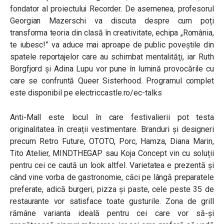
fondator al proiectului Recorder. De asemenea, profesorul
Georgian Mazerschi va discuta despre cum poți
transforma teoria din clasă în creativitate, echipa „România,
te iubesc!” va aduce mai aproape de public poveștile din
spatele reportajelor care au schimbat mentalităţi, iar Ruth
Borgfjord și Adina Lupu vor pune în lumină provocările cu
care se confruntă Queer Sisterhood. Programul complet
este disponibil pe electriccastle.ro/ec-talks
Anti-Mall este locul în care festivalierii pot testa
originalitatea în creații vestimentare. Branduri și designeri
precum Retro Future, OTOTO, Porc, Hamza, Diana Marin,
Tito Atelier, MINDTHEGAP sau Koja Concept vin cu soluții
pentru cei ce caută un look altfel. Varietatea e prezentă și
când vine vorba de gastronomie, căci pe lângă preparatele
preferate, adică burgeri, pizza și paste, cele peste 35 de
restaurante vor satisface toate gusturile. Zona de grill
rămâne varianta ideală pentru cei care vor să-și