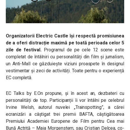
Organizatorii Electric Castle își respectă promisiunea
de a oferi distracție maximă pe toată perioada celor 5
zile de festival.
Programul de pe cele 12 scene este
completat de întâlniri cu personalități din film și jurnalism,
un Anti-Mall ce găzduiește viziuni proaspete în designul
vestimentar și zeci de activități. Toate pentru o experiență
EC completă.
EC Talks by E.On propune, și în acest an, dezbateri cu
personalități de top. Participanții îi vor întâlni pe celebrul
Irvine Welsh, autorul nuvelei „Trainspotting”, a cărei
ecranizări a câștigat trei premii BAFTA, câștigătoarea
Premiului Academiei Europene de Film pentru Cea mai
Bună Actriță – Maia Morgenstern, sau Cristian Delcea, co-