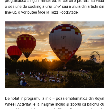
pregătească singuri mâncarea, iar cei care preferă să vadă
o sesiune de cooking a unui
chef
sau a unuia din artiștii din
line-up, o vor putea face la Tazz FoodStage.
De notat în programul zilnic – poza emblematică din Royal
Wheel. Activitățile la înălțime includ și zborul cu balonul cu