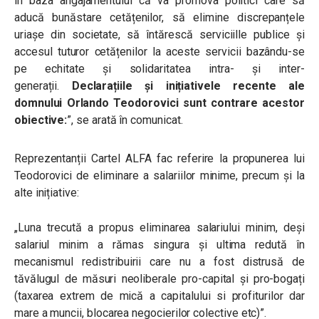
în baza angajamentului că va promova politici care să
aducă bunăstare cetățenilor, să elimine discrepanțele
uriașe din societate, să întărescă serviciille publice și
accesul tuturor cetățenilor la aceste servicii bazându-se
pe echitate și solidaritatea intra- și inter-
generații.
Declarațiile și inițiativele recente ale
domnului Orlando Teodorovici sunt contrare acestor
obiective:
”, se arată în comunicat.
Reprezentanții Cartel ALFA fac referire la propunerea lui
Teodorovici de eliminare a salariilor minime, precum și la
alte inițiative:
„
Luna trecută a propus eliminarea salariului minim, deși
salariul minim a rămas singura și ultima redută în
mecanismul redistribuirii care nu a fost distrusă de
tăvălugul de măsuri neoliberale pro-capital și pro-bogați
(taxarea extrem de mică a capitalului si profiturilor dar
mare a muncii, blocarea negocierilor colective etc)
”.