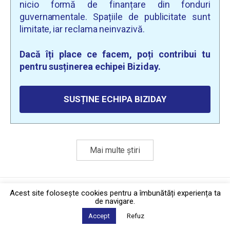
nicio formă de finanțare din fonduri
guvernamentale. Spațiile de publicitate sunt
limitate, iar reclama neinvazivă.
Dacă îți place ce facem, poți contribui tu
pentru susținerea echipei Biziday.
SUSȚINE ECHIPA BIZIDAY
Mai multe știri
Politica de confidențialitate
·
Contact
Acest site foloseşte cookies pentru a îmbunătăți experiența ta
2026 © Biziday
de navigare.
Accept
Refuz