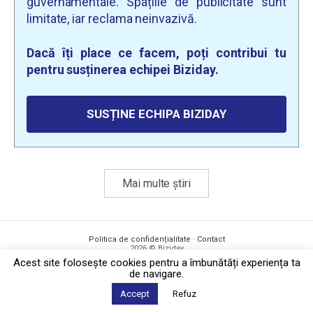
guvernamentale. Spațiile de publicitate sunt
limitate, iar reclama neinvazivă.
Dacă îți place ce facem, poți contribui tu
pentru susținerea echipei Biziday.
SUSȚINE ECHIPA BIZIDAY
Mai multe știri
Politica de confidențialitate
·
Contact
2026 © Biziday
Acest site foloseşte cookies pentru a îmbunătăți experiența ta
de navigare.
Accept
Refuz