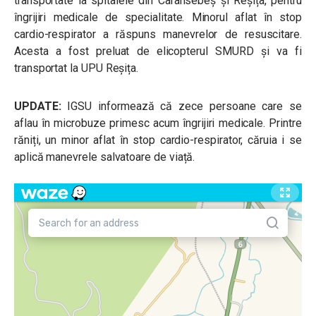
transportate la spitalele din Caransebeș și Reșița, pentru
îngrijiri medicale de specialitate. Minorul aflat în stop
cardio-respirator a răspuns manevrelor de resuscitare.
Acesta a fost preluat de elicopterul SMURD și va fi
transportat la UPU Reșița.
UPDATE:
IGSU informează că zece persoane care se
aflau în microbuze primesc acum îngrijiri medicale. Printre
răniți, un minor aflat în stop cardio-respirator, căruia i se
aplică manevrele salvatoare de viață.