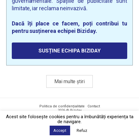
guvernamentale. Spațiile de publicitate sunt
limitate, iar reclama neinvazivă.
Dacă îți place ce facem, poți contribui tu
pentru susținerea echipei Biziday.
SUSȚINE ECHIPA BIZIDAY
Mai multe știri
Politica de confidențialitate
·
Contact
2026 © Biziday
Acest site foloseşte cookies pentru a îmbunătăți experiența ta
de navigare.
Accept
Refuz