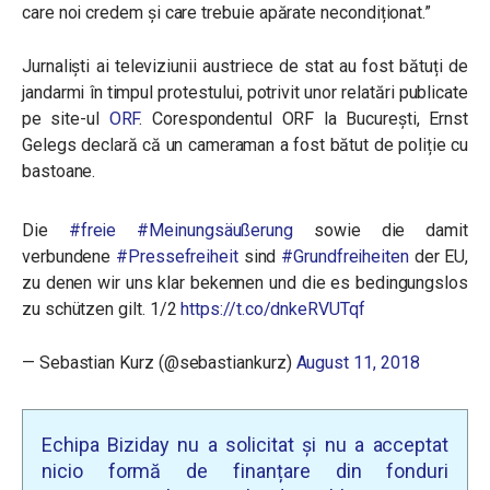
care noi credem și care trebuie apărate necondiționat.”
Jurnaliști ai televiziunii austriece de stat au fost bătuți de
jandarmi în timpul protestului, potrivit unor relatări publicate
pe site-ul
ORF
. C
orespondentul ORF la București, Ernst
Gelegs declară că un cameraman a fost bătut de poliție cu
bastoane.
Die
#freie
#Meinungsäußerung
sowie die damit
verbundene
#Pressefreiheit
sind
#Grundfreiheiten
der EU,
zu denen wir uns klar bekennen und die es bedingungslos
zu schützen gilt. 1/2
https://t.co/dnkeRVUTqf
— Sebastian Kurz (@sebastiankurz)
August 11, 2018
Echipa Biziday nu a solicitat și nu a acceptat
nicio formă de finanțare din fonduri