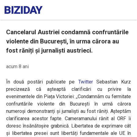
Cancelarul Austriei condamnă confruntările
violente din București, în urma cărora au
fost răniți și jurnaliști austrieci.
acum 8 ani
În două postări publicate pe
Twitter
Sebastian Kurz
precizează că așteaptă clarificări cu privire la
evenimentele din Piața Victoriei: ,,
Condamnăm cu fermitate
confruntările violente din București în urmă cărora
numeroși demonstranți și jurnaliști au fost răniți. Așteptăm
clarificarea acestor fapte. Cameramanului rănit al ORF îi
doresc însănătoșire grabnică. Libertatea de exprimare cât
și libertatea presei sunt libertăți fundamentale ale UE în