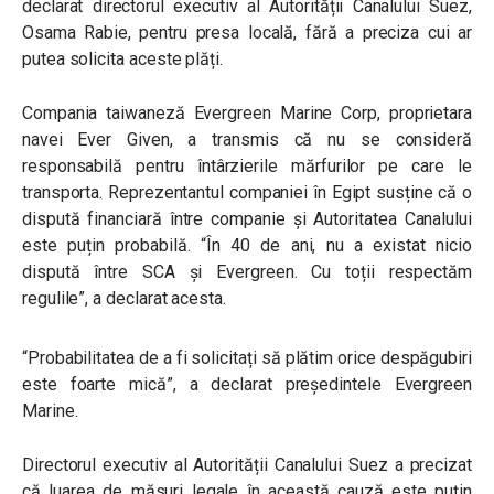
declarat directorul executiv al Autorității Canalului Suez,
Osama Rabie, pentru presa locală, fără a preciza cui ar
putea solicita aceste plăți.
Compania taiwaneză Evergreen Marine Corp, proprietara
navei Ever Given, a transmis că nu se consideră
responsabilă pentru întârzierile mărfurilor pe care le
transporta. Reprezentantul companiei în Egipt susține că o
dispută financiară între companie și Autoritatea Canalului
este puțin probabilă. “
În 40 de ani, nu a existat nicio
dispută între SCA și Evergreen. Cu toții respectăm
regulile
”, a declarat acesta.
“Probabilitatea de a fi solicitați să plătim orice despăgubiri
este foarte mică
”, a declarat președintele Evergreen
Marine.
Directorul executiv al Autorității Canalului Suez a precizat
că luarea de măsuri legale în această cauză este puțin