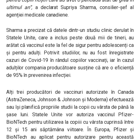
ultimul an”,
a declarat Supriya Sharma, consilier-șef al
agenției medicale canadiene.
Sharma a precizat că datele dintr-un studiu clinic derulat în
Statele Unite, care a inclus peste două mii de tineri, au
arătat că vaccinul este la fel de sigur pentru adolescenți ca
și pentru adulți. Potrivit studiilor, nu au fost înregistrate
cazuri de Covid-19 în rândul copiilor vaccinați, iar în cazul
adulților compania producătoare susține că are o eficiență
de 95% în prevenirea infecției.
Alți trei producători de vaccinuri autorizate în Canada
(AstraZeneca, Johnson & Johnson și Moderna) efectuează
sau își planifică propriile studii la copii cu vârsta de până la
șase luni. Statele Unite vor autoriza vaccinul Pfizer-
BioNTech pentru utilizarea la copiii cu vârsta cuprinsă între
12 și 15 ani săptămâna viitoare. În Europa, Pfizer și
BioNTech au aplicat pentru autorizare pentru această