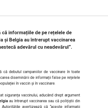
că informațiile de pe rețelele de
a și Belgia au întrerupt vaccinarea
amestecă adevărul cu neadevărul”.
tă că debutul campaniilor de vaccinare în toate
carea diseminării de informații false pe rețelele
pulației în vaccin și în vaccinare.
stat siguranța vaccinului, aducând drept argument
elgia
au întrerupt vaccinarea sau că polițiștii din
 Autoritățile avertizează că “aceste informații