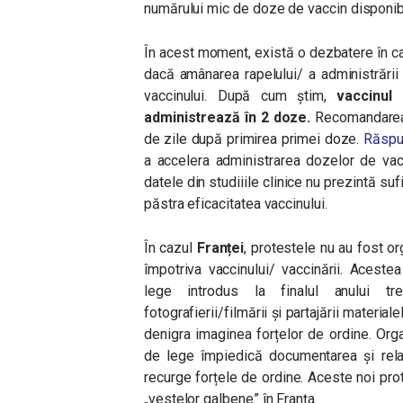
numărului mic de doze de vaccin disponib
În acest moment, există o dezbatere în cad
dacă amânarea rapelului/ a administrării
vaccinului. După cum știm,
vaccinul
administrează în 2 doze.
Recomandarea 
de zile după primirea primei doze.
Răspu
a accelera administrarea dozelor de vac
datele din studiiile clinice nu prezintă s
păstra eficacitatea vaccinului.
În cazul
Franței
, protestele nu au fost or
împotriva vaccinului/ vaccinării. Aceste
lege introdus la finalul anului tr
fotografierii/filmării și partajării material
denigra imaginea forțelor de ordine. Orga
de lege împiedică documentarea și relat
recurge forțele de ordine. Aceste noi pro
„vestelor galbene” în Franța.