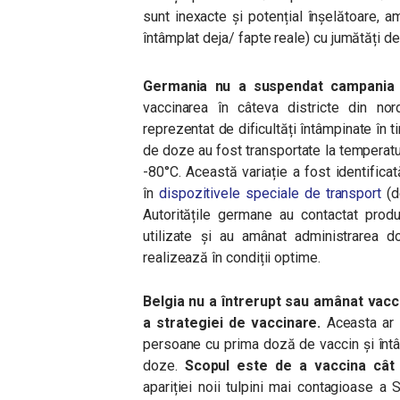
sunt inexacte și potențial înșelătoare, 
întâmplat deja/ fapte reale) cu jumătăți d
Germania nu a suspendat campania de
vaccinarea în câteva districte din nor
reprezentat de dificultăți întâmpinate în 
de doze au fost transportate la temperat
-80°C. Această variație a fost identificat
în
dispozitivele speciale de transport
(d
Autoritățile germane au contactat prod
utilizate și au amânat administrarea 
realizează în condiții optime.
Belgia nu a întrerupt sau amânat vacc
a strategiei de vaccinare.
Aceasta ar
persoane cu prima doză de vaccin și întâ
doze.
Scopul este de a vaccina cât
apariției noii tulpini mai contagioase a 