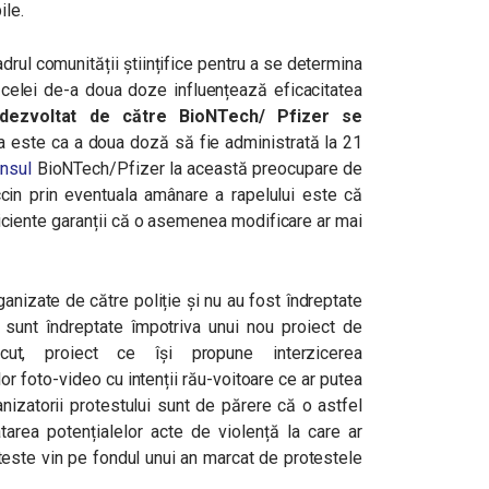
ile.
rul comunității științifice pentru a se determina
 celei de-a doua doze influențează eficacitatea
 dezvoltat de către
BioNTech/ Pfizer se
este ca a doua doză să fie administrată la 21
nsul
BioNTech/Pfizer la această preocupare de
cin prin eventuala amânare a rapelului este că
uficiente garanții că o asemenea modificare ar mai
ganizate de către poliție și nu au fost îndreptate
a sunt îndreptate împotriva unui nou proiect de
ecut, proiect ce își propune interzicerea
elor foto-video cu intenții rău-voitoare ce ar putea
nizatorii protestului sunt de părere că o astfel
area potențialelor acte de violență la care ar
teste vin pe fondul unui an marcat de protestele