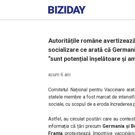
Autoritățile române avertizează 
socializare ce arată că Germani
“sunt potențial înșelătoare și 
acum 6 ani
Comitetul Național pentru Vaccinare ara
statele membre a fost marcat de intensifi
sociale, cu scopul de a eroda încrederea po
Astfel, au circulat postări care au conte
informația că țări precum
Germania și B
Franța
protestează împotriva vaccinării.