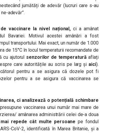
amestecând jumătăți de adevăr (lucruri care s-au
e ne-adevăr”.
 vaccinare la nivel național,
ci a amânat
dul Bavariei. Motivul acestei amânări a fost
timpul transportului. Mai exact, un număr de 1.000
ura de 15°C în locul temperaturii recomandate de
ă cu ajutorul
senzorilor de temperatură
aflați
espre care autoritățile au scris pe larg și
aici
).
ucătorul pentru a se asigura că dozele pot fi
dozelor pentru a se asigura că vaccinarea se
inarea, ci analizează o potențială schimbare
 presupune vaccinarea unui număr mai mare de
rzierea/ amânarea administrării celei de-a doua
 mai repede cât multe persoane
pe fondul
SARS-CoV-2, identificată în Marea Britanie, și a