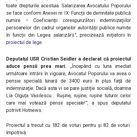
toate drepturile acestuia. Salarizarea Avocatului Poporului
se face conform Anexei nr. IX: Funcții de demnitate publică
numire – Coeficienții corespunzători indemnizațiilor
persoanelor din cadrul organelor autorității publice numite
în funcții din Legea salarizării.”, precizează inițiatorii în
proiectul de lege
.
Deputatul USR Cristian Seidler a declarat că proiectul
aduce pensii prea mari.
,,
Începând cu luna imediat
următoare intrării în vigoare, Avocatul Poporului va avea o
pensie specială lunară de 3400 euro în plus față de
indemnizație. Dacă asta vi se pare justiție socială, doamna
Lia Olguța Vasilescu… Rușine, rușine, rușine tuturor celor
care mai votează pensii speciale!”, a spus deputatul
potrivit Hotnews.
Proiectul a trecut cu 182 de voturi pentru și 82 de voturi
împotrivă.