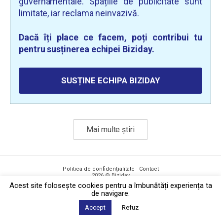
guvernamentale. Spațiile de publicitate sunt
limitate, iar reclama neinvazivă.
Dacă îți place ce facem, poți contribui tu
pentru susținerea echipei Biziday.
SUSȚINE ECHIPA BIZIDAY
Mai multe știri
Politica de confidențialitate
·
Contact
2026 © Biziday
Acest site foloseşte cookies pentru a îmbunătăți experiența ta
de navigare.
Accept
Refuz