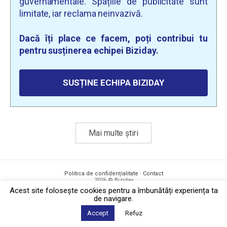
guvernamentale. Spațiile de publicitate sunt
limitate, iar reclama neinvazivă.
Dacă îți place ce facem, poți contribui tu
pentru susținerea echipei Biziday.
SUSȚINE ECHIPA BIZIDAY
Mai multe știri
Politica de confidențialitate
·
Contact
2026 © Biziday
Acest site foloseşte cookies pentru a îmbunătăți experiența ta
de navigare.
Accept
Refuz