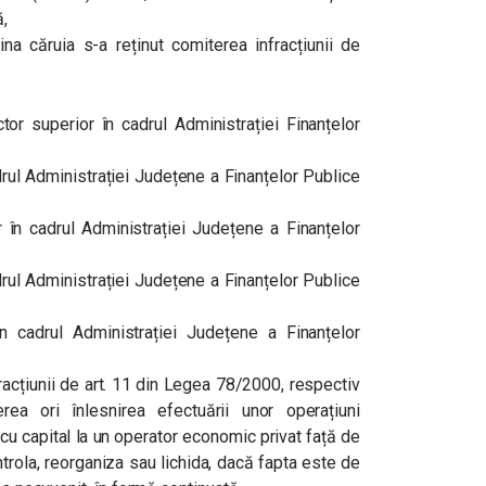
ă,
na căruia s-a reținut comiterea infracțiunii de
superior în cadrul Administrației Finanțelor
rul Administrației Județene a Finanțelor Publice
n cadrul Administrației Județene a Finanțelor
ul Administrației Județene a Finanțelor Publice
 cadrul Administrației Județene a Finanțelor
fracțiunii de art. 11 din Legea 78/2000, respectiv
ierea ori înlesnirea efectuării unor operațiuni
 cu capital la un operator economic privat față de
trola, reorganiza sau lichida, dacă fapta este de