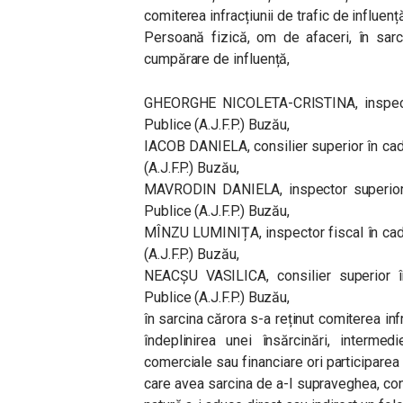
comiterea infracțiunii de trafic de influenț
Persoană fizică, om de afaceri, în sarci
cumpărare de influență,
GHEORGHE NICOLETA-CRISTINA, inspector 
Publice (A.J.F.P.) Buzău,
IACOB DANIELA, consilier superior în cad
(A.J.F.P.) Buzău,
MAVRODIN DANIELA, inspector superior î
Publice (A.J.F.P.) Buzău,
MÎNZU LUMINIȚA, inspector fiscal în cadr
(A.J.F.P.) Buzău,
NEACȘU VASILICA, consilier superior în
Publice (A.J.F.P.) Buzău,
în sarcina cărora s-a reținut comiterea in
îndeplinirea unei însărcinări, intermed
comerciale sau financiare ori participarea
care avea sarcina de a-l supraveghea, con