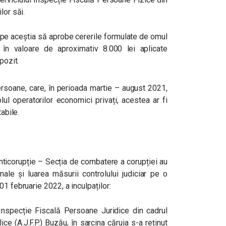
lor săi.
e pe aceștia să aprobe cererile formulate de omul
r în valoare de aproximativ 8.000 lei aplicate
pozit.
ersoane, care,
în perioada martie – august 2021,
ul operatorilor economici privați, acestea ar fi
abile.
Anticorupție – Secția de combatere a corupției
au
ale și luarea măsurii controlului judiciar pe o
1 februarie 2022, a inculpaților:
nspecție Fiscală Persoane Juridice din cadrul
ce (A.J.F.P.) Buzău, în sarcina căruia s-a reținut