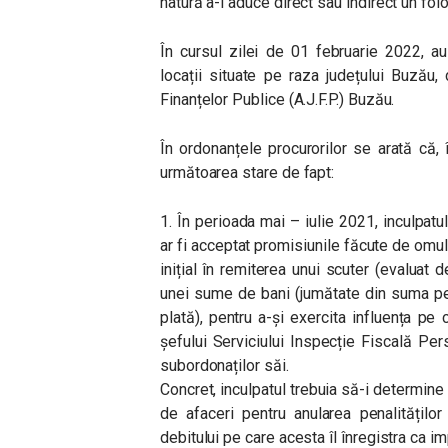
natură a-i aduce direct sau indirect un fol
În cursul zilei de 01 februarie 2022, au
locații situate pe raza județului Buzău
Finanțelor Publice (A.J.F.P.) Buzău.
În ordonanțele procurorilor se arată că,
următoarea stare de fapt:
1. În perioada mai – iulie 2021, inculpatu
ar fi acceptat promisiunile făcute de omu
inițial în remiterea unui scuter (evaluat de
unei sume de bani (jumătate din suma pen
plată), pentru a-și exercita influența pe
șefului Serviciului Inspecție Fiscală Per
subordonaților săi.
Concret, inculpatul trebuia să-i determin
de afaceri pentru anularea penalitățilo
debitului pe care acesta îl înregistra ca im