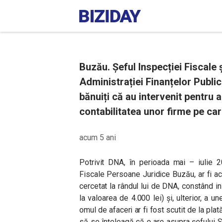
Buzău. Șeful Inspecției Fiscale 
Administrației Finanțelor Publice
bănuiți că au intervenit pentru 
contabilitatea unor firme pe car
acum 5 ani
Potrivit DNA, î
n perioada mai – iulie 20
Fiscale Persoane Juridice Buzău, ar fi a
cercetat la rândul lui de DNA, constând ini
la valoarea de 4.000 lei) și, ulterior, a
omul de afaceri ar fi fost scutit de la plată
să se înțeleagă că o are asupra șefului S