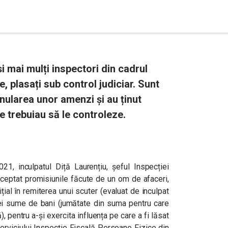
și mai mulți inspectori din cadrul
, plasați sub control judiciar. Sunt
anularea unor amenzi și au ținut
e trebuiau să le controleze.
21, inculpatul Diță Laurențiu, șeful Inspecției
cceptat promisiunile făcute de un om de afaceri,
țial în remiterea unui scuter (evaluat de inculpat
 unei sume de bani (jumătate din suma pentru care
), pentru a-și exercita influența pe care a fi lăsat
erviciului Inspecție Fiscală Persoane Fizice din