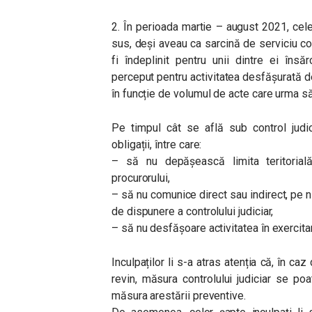
2. În perioada martie – august 2021, celel
sus, deși aveau ca sarcină de serviciu con
fi îndeplinit pentru unii dintre ei însărc
perceput pentru activitatea desfășurată de
în funcție de volumul de acte care urma să
Pe timpul cât se află sub control judic
obligații, între care:
– să nu depășească limita teritorială 
procurorului,
– să nu comunice direct sau indirect, pe 
de dispunere a controlului judiciar,
– să nu desfășoare activitatea în exercita
Inculpaților li s-a atras atenția că, în caz
revin, măsura controlului judiciar se po
măsura arestării preventive.