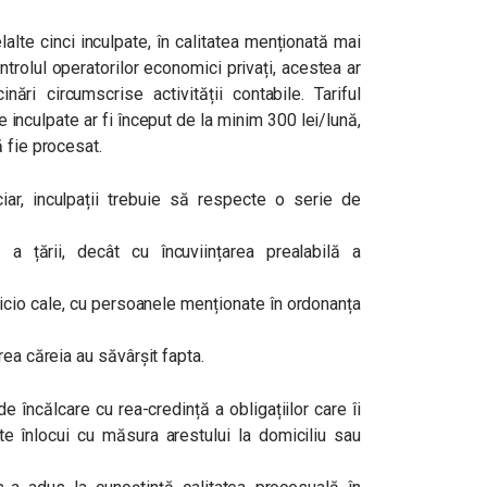
alte cinci inculpate, în calitatea menționată mai
trolul operatorilor economici privați, acestea ar
inări circumscrise activității contabile. Tariful
 inculpate ar fi început de la minim 300 lei/lună,
 fie procesat.
iar, inculpații trebuie să respecte o serie de
a țării, decât cu încuviințarea prealabilă a
nicio cale, cu persoanele menționate în ordonanța
rea căreia au săvârșit fapta.
 de încălcare cu rea-credință a obligațiilor care îi
ate înlocui cu măsura arestului la domiciliu sau