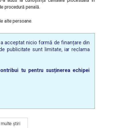
-a adus la cunoștință calitatea procesuală în
de procedură penală.
de alte persoane.
u a acceptat nicio formă de finanțare din
e publicitate sunt limitate, iar reclama
ontribui tu pentru susținerea echipei
multe știri