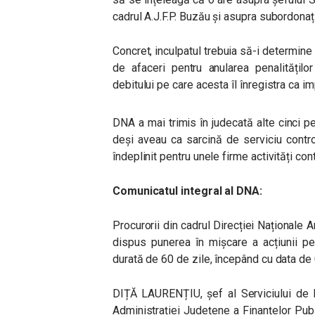
cadrul A.J.F.P. Buzău și asupra subordonați
Concret, inculpatul trebuia să-i determin
de afaceri pentru anularea penalitățilo
debitului pe care acesta îl înregistra ca im
DNA a mai trimis în judecată alte cinci p
deși aveau ca sarcină de serviciu control
îndeplinit pentru unele firme activități cont
Comunicatul integral al DNA:
Procurorii din cadrul Direcției Naționale 
dispus punerea în mișcare a acțiunii pen
durată de 60 de zile, începând cu data de 0
DIȚĂ LAURENȚIU, șef al Serviciului de I
Administrației Județene a Finanțelor Publi