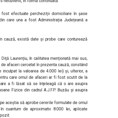
os necuvenit, în formă continuată.
 fost efectuate percheziții domiciliare în șase
, din care una a fost Administrația Județeană a
 în cauză, există date și probe care conturează
l Diță Laurențiu, în calitatea menționată mai sus,
l de afaceri cercetat în prezenta cauză, constând
 inculpat la valoarea de 4.000 lei) și, ulterior, a
tru care omul de afaceri ar fi fost scutit de la
 care a fi lăsat să se înțeleagă că o are asupra
soane Fizice din cadrul A.J.F.P. Buzău și asupra
e pe aceștia să aprobe cererile formulate de omul
r în cuantum de aproximativ 8.000 lei, aplicate
pozit.