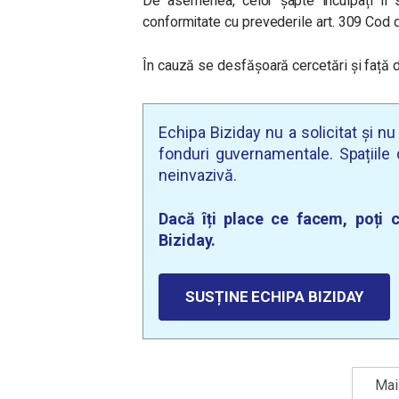
De asemenea, celor șapte inculpați li s
conformitate cu prevederile art. 309 Cod 
În cauză se desfășoară cercetări și față 
Echipa Biziday nu a solicitat și n
fonduri guvernamentale. Spațiile d
neinvazivă.
Dacă îți place ce facem, poți c
Biziday.
SUSȚINE ECHIPA BIZIDAY
Mai 