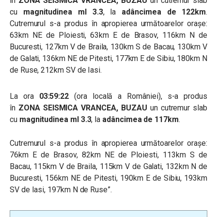
în
ZONA SEISMICA VRANCEA, BUZAU
un cutremur slab
cu
magnitudinea ml 3.3
, la
adâncimea de 122km
.
Cutremurul s-a produs în apropierea următoarelor oraşe:
63km NE de Ploiesti, 63km E de Brasov, 116km N de
Bucuresti, 127km V de Braila, 130km S de Bacau, 130km V
de Galati, 136km NE de Pitesti, 177km E de Sibiu, 180km N
de Ruse, 212km SV de Iasi.
La ora
03:59:22
(ora locală a României), s-a produs
în
ZONA SEISMICA VRANCEA, BUZAU
un cutremur slab
cu
magnitudinea ml 3.3
, la
adâncimea de 117km
.
Cutremurul s-a produs în apropierea următoarelor oraşe:
76km E de Brasov, 82km NE de Ploiesti, 113km S de
Bacau, 115km V de Braila, 115km V de Galati, 132km N de
Bucuresti, 156km NE de Pitesti, 190km E de Sibiu, 193km
SV de Iasi, 197km N de Ruse”.