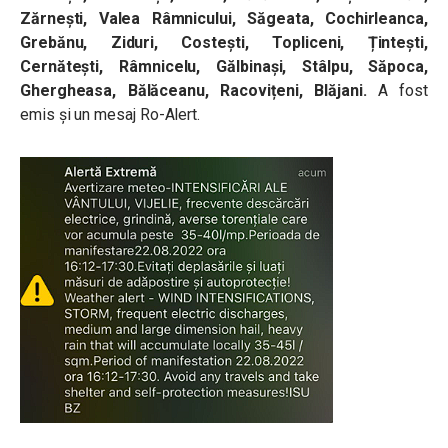
Zărnești, Valea Râmnicului, Săgeata, Cochirleanca,
Grebănu, Ziduri, Costești, Topliceni, Țintești,
Cernătești, Râmnicelu, Gălbinași, Stâlpu, Săpoca,
Ghergheasa, Bălăceanu, Racovițeni, Blăjani.
A fost
emis și un mesaj Ro-Alert.