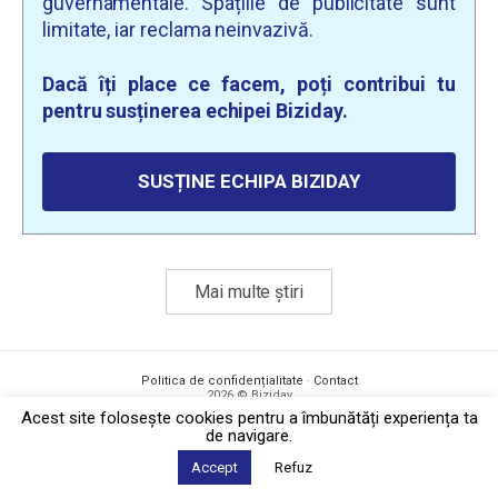
guvernamentale. Spațiile de publicitate sunt
limitate, iar reclama neinvazivă.
Dacă îți place ce facem, poți contribui tu
pentru susținerea echipei Biziday.
SUSȚINE ECHIPA BIZIDAY
Mai multe știri
Politica de confidențialitate
·
Contact
2026 © Biziday
Acest site foloseşte cookies pentru a îmbunătăți experiența ta
de navigare.
Accept
Refuz