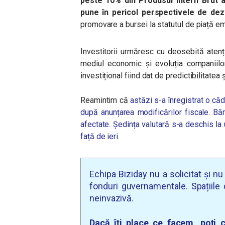
peste 10% din Produsul Intern Brut a
pune în pericol perspectivele de dez
promovare a bursei la statutul de piață e
Investitorii
urmăresc cu deosebită atenție
mediul economic și evoluția
companiilo
investițional
fiind dat de predictibilitatea
Reamintim că
astăzi s-a înregistrat o că
după anunțarea modificărilor fiscale. Bă
afectate. Ședința valutară s-a deschis la 
față de ieri.
Echipa Biziday nu a solicitat și n
fonduri guvernamentale. Spațiile d
neinvazivă.
Dacă îți place ce facem, poți c