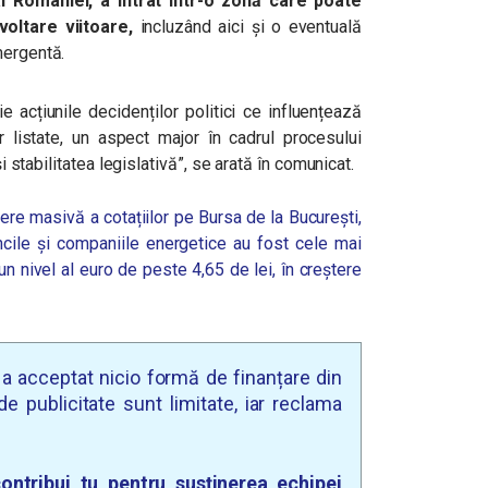
l României, a intrat într-o zonă care poate
voltare viitoare,
incluzând aici și o eventuală
mergentă.
 acțiunile decidenților politici ce influențează
r listate, un aspect major în cadrul procesu
lui
și stabilitatea legislativă
”,
se arată în comunicat.
dere masivă a cotațiilor pe Bursa de la București,
ncile și companiile energetice au fost cele mai
un nivel al euro de peste 4,65 de lei, în creștere
u a acceptat nicio formă de finanțare din
e publicitate sunt limitate, iar reclama
ontribui tu pentru susținerea echipei