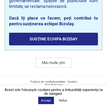
guvernamentale. Spațiile de publicitate sunt
limitate, iar reclama neinvazivă.
Dacă îți place ce facem, poți contribui tu
pentru susținerea echipei Biziday.
SUSȚINE ECHIPA BIZIDAY
Mai multe știri
Politica de confidențialitate
·
Contact
2026 © Biziday
Acest site foloseşte cookies pentru a îmbunătăți experiența ta
de navigare.
Accept
Refuz