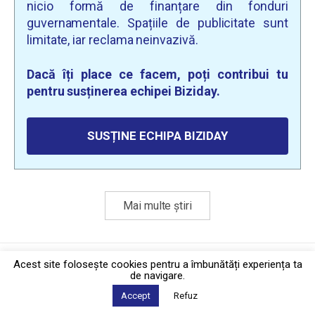
nicio formă de finanțare din fonduri
guvernamentale. Spațiile de publicitate sunt
limitate, iar reclama neinvazivă.
Dacă îți place ce facem, poți contribui tu
pentru susținerea echipei Biziday.
SUSȚINE ECHIPA BIZIDAY
Mai multe știri
Politica de confidențialitate
·
Contact
Acest site foloseşte cookies pentru a îmbunătăți experiența ta
2026 © Biziday
de navigare.
Accept
Refuz