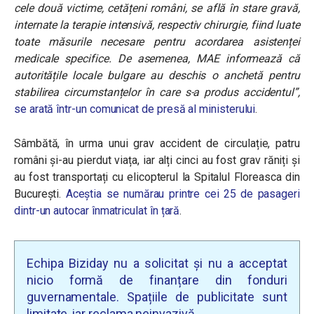
cele două victime, cetățeni români, se află în stare gravă,
internate la terapie intensivă, respectiv chirurgie, fiind luate
toate măsurile necesare pentru acordarea asistenței
medicale specifice. De asemenea, MAE informează că
autoritățile locale bulgare au deschis o anchetă pentru
stabilirea circumstanțelor în care s-a produs accidentul”,
se arată într-un comunicat de presă al ministerului
.
Sâmbătă, în urma unui grav accident de circulație, patru
români și-au pierdut viața, iar alți cinci au fost grav răniți și
au fost transportați cu elicopterul la Spitalul Floreasca din
București.
Aceștia se numărau printre cei 25 de pasageri
dintr-un autocar înmatriculat în țară
.
Echipa Biziday nu a solicitat și nu a acceptat
nicio formă de finanțare din fonduri
guvernamentale. Spațiile de publicitate sunt
limitate, iar reclama neinvazivă.