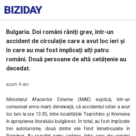
Bulgaria. Doi români răniți grav, într-un
accident de circulație care a avut loc ieri și
în care au mai fost implicați alți patru
români. Două persoane de altă cetățenie au
decedat.
acum 4 ani
Ministerul Afacerilor Externe (MAE) explică, într-un
comunicat emis marți dimineață, că accidentul rutier a avut
loc luni la ora 13:30, între localitățile Tsarichino și Kremena
în apropierea litoralului bulgăresc. În total, au fost implicate
trei autoturisme, două dintre ele fiind înmatriculate în
România. Au rezultat patru victime, între care doi români