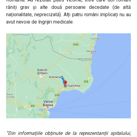
răniți grav și alte două persoane decedate (de altă
naționalitate, neprecizată). Alți patru români implicați nu au
avut nevoie de îngrijiri medicale.
”Din informațiile obținute de la reprezentanții spitalului,