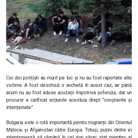
Cei doi polițiști au murit pe loc și nu au fost raportate alte
victime. A fost deschisă o anchetă în acest caz, iar până
acum nu au fost aduse acuzații împotriva șoferului, dar un
procuror a calificat acțiunile acestuia drept “conștiente și
intenționate”.
Bulgaria este o rută importantă pentru migranții din Orientul
Mijlociu și Afganistan către Europa. Totuși, puțini dintre ei
intenționează să rămână în cel mai sărac stat membru al