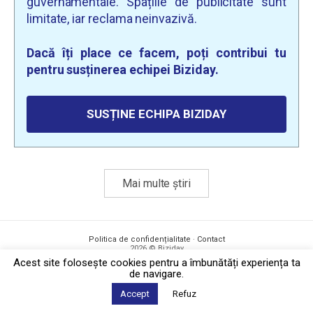
guvernamentale. Spațiile de publicitate sunt
limitate, iar reclama neinvazivă.
Dacă îți place ce facem, poți contribui tu
pentru susținerea echipei Biziday.
SUSȚINE ECHIPA BIZIDAY
Mai multe știri
Politica de confidențialitate
·
Contact
2026 © Biziday
Acest site foloseşte cookies pentru a îmbunătăți experiența ta
de navigare.
Accept
Refuz