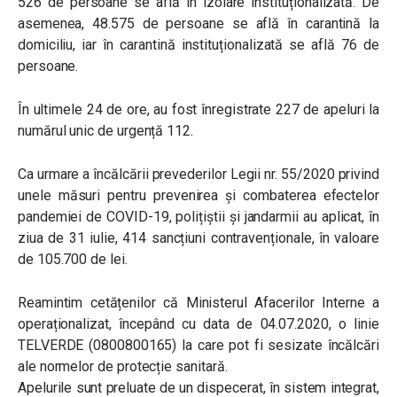
526 de persoane se află în izolare instituționalizată. De
asemenea, 48.575 de persoane se află în carantină la
domiciliu, iar în carantină instituționalizată se află 76 de
persoane.
În ultimele 24 de ore, au fost înregistrate 227 de apeluri la
numărul unic de urgență 112.
Ca urmare a încălcării prevederilor Legii nr. 55/2020 privind
unele măsuri pentru prevenirea și combaterea efectelor
pandemiei de COVID-19, polițiștii și jandarmii au aplicat, în
ziua de 31 iulie, 414 sancțiuni contravenționale, în valoare
de 105.700 de lei.
Reamintim cetățenilor că Ministerul Afacerilor Interne a
operaționalizat, începând cu data de 04.07.2020, o linie
TELVERDE (0800800165) la care pot fi sesizate încălcări
ale normelor de protecție sanitară.
Apelurile sunt preluate de un dispecerat, în sistem integrat,