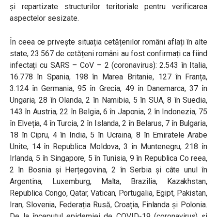
și repartizate structurilor teritoriale pentru verificarea
aspectelor sesizate.
În ceea ce privește situația cetățenilor români aflați în alte
state, 23.567 de cetățeni români au fost confirmați ca fiind
infectați cu SARS – CoV – 2 (coronavirus): 2.543 în Italia,
16.778 în Spania, 198 în Marea Britanie, 127 în Franța,
3.124 în Germania, 95 în Grecia, 49 în Danemarca, 37 în
Ungaria, 28 în Olanda, 2 în Namibia, 5 în SUA, 8 în Suedia,
143 în Austria, 22 în Belgia, 6 în Japonia, 2 în Indonezia, 75
în Elveția, 4 în Turcia, 2 în Islanda, 2 în Belarus, 7 în Bulgaria,
18 în Cipru, 4 în India, 5 în Ucraina, 8 în Emiratele Arabe
Unite, 14 în Republica Moldova, 3 în Muntenegru, 218 în
Irlanda, 5 în Singapore, 5 în Tunisia, 9 în Republica Co reea,
2 în Bosnia și Herțegovina, 2 în Serbia și câte unul în
Argentina, Luxemburg, Malta, Brazilia, Kazakhstan,
Republica Congo, Qatar, Vatican, Portugalia, Egipt, Pakistan,
Iran, Slovenia, Federația Rusă, Croația, Finlanda și Polonia.
De la începutul epidemiei de COVID-19 (coronavirus) și