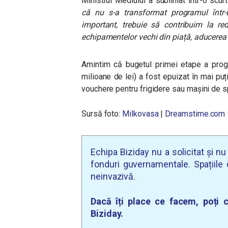
Ministrul Mediului a subliniat într-o scu
că nu s-a transformat programul într
important, trebuie să contribuim la re
echipamentelor vechi din piață, aducerea lo
Amintim că bugetul primei etape a prog
milioane de lei) a fost epuizat în mai pu
vouchere pentru frigidere sau mașini de s
Sursă foto:
Milkovasa
|
Dreamstime.com
Echipa Biziday nu a solicitat și n
fonduri guvernamentale. Spațiile d
neinvazivă.
Dacă îți place ce facem, poți c
Biziday.