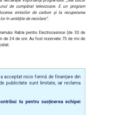
rtă declarație importanța programului:
„Mă bucur
-unul de cumpărat televizoare. E un program
ducerea emisiilor de carbon și la recuperarea
r în unitățile de reciclare”.
ramului Rabla pentru Electrocasnice (de 30 de
țin de 24 de ore. Au fost rezervate 75 de mii de
pălat.
u a acceptat nicio formă de finanțare din
e publicitate sunt limitate, iar reclama
ontribui tu pentru susținerea echipei