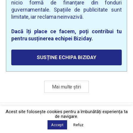
nicio formă de finanțare din fonduri
guvernamentale. Spațiile de publicitate sunt
limitate, iar reclama neinvazivă.
Dacă îți place ce facem, poți contribui tu
pentru susținerea echipei Biziday.
SUSȚINE ECHIPA BIZIDAY
Mai multe știri
Politica de confidențialitate
·
Contact
Acest site foloseşte cookies pentru a îmbunătăți experiența ta
2026 © Biziday
de navigare.
Accept
Refuz