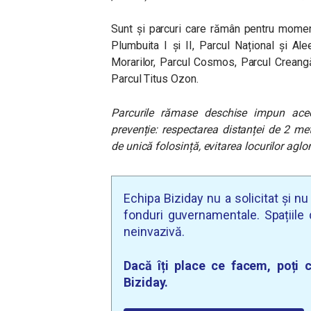
Sunt și parcuri care rămân pentru momen
Plumbuita I și II, Parcul Național și A
Morarilor, Parcul Cosmos, Parcul Creang
Parcul Titus Ozon.
Parcurile rămase deschise impun acee
prevenție: respectarea distanței de 2 met
de unică folosință, evitarea locurilor agl
Echipa Biziday nu a solicitat și n
fonduri guvernamentale. Spațiile d
neinvazivă.
Dacă îți place ce facem, poți c
Biziday.