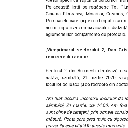
Alesul specifică faptul că parcurilor ma
Pe această listă se regăsesc: Tei, Plum
Cinema Floreasca, Morarilor, Cosmos, 
Persoanele care își petrec timpul în aces
acum împotriva coronavirusului: distanț
aglomerațiilor, echipamente de protecție.
„
Viceprimarul sectorului 2, Dan Cris
recreere din sector
Sectorul 2 din București derulează ce
astăzi, sâmbătă, 21 martie 2020, vicepr
locurilor de joacă și de recreere din sector
Am luat decizia închiderii locurilor de j
sâmbătă, 21 martie, ora 14.00. Am fost i
sunt pline de cetățeni, prin urmare consi
măsură. Poate pare prea mult, cu siguranță n
prevenția este vitală în aceste momente
,