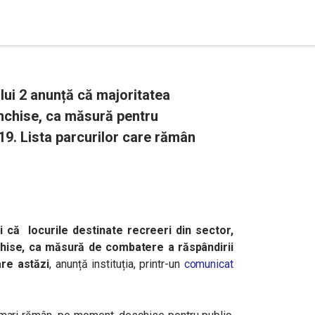
lui 2 anunță că majoritatea
închise, ca măsură pentru
9. Lista parcurilor care rămân
i că locurile destinate recreeri din sector,
închise, ca măsură de combatere a răspândirii
are astăzi
, anunță instituția, printr-un
comunicat