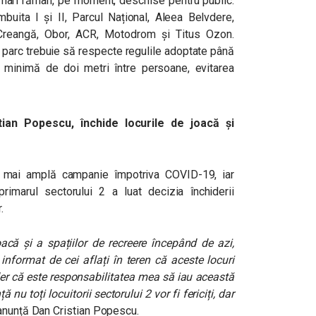
i mari rămân, pe moment, deschise pentru public.
buita I și II, Parcul Național, Aleea Belvdere,
Creangă, Obor, ACR, Motodrom și Titus Ozon.
t parc trebuie să respecte regulile adoptate până
ă minimă de doi metri între persoane, evitarea
tian Popescu, închide locurile de joacă și
a mai amplă campanie împotriva COVID-19, iar
imarul sectorului 2 a luat decizia închiderii
.
oacă și a spațiilor de recreere începând de azi,
nformat de cei aflați în teren că aceste locuri
der că este responsabilitatea mea să iau această
u toți locuitorii sectorului 2 vor fi fericiți, dar
 anunță Dan Cristian Popescu.