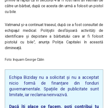
privire la faptul că în sectorul 4 ar fi fost ranit un vatman de
către un bărbat, după ce acesta din urmă a folosit un pistol
cu bile.
Vatmanul şi-a continuat traseul, după ce a fost consultat de
echipajul medical. Poliţiştii desfăşoară activităţi de
identificare şi depistare a bărbatului care ar fi folosit
pistolul cu bile”, anunţa Poliţia Capitalei în această
dimineață.
Foto: Inquam George Călin
Echipa Biziday nu a solicitat și nu a acceptat
nicio formă de finanțare din fonduri
guvernamentale. Spațiile de publicitate sunt
limitate, iar reclama neinvazivă.
Dacă îți place ce facem, poți contribui tu