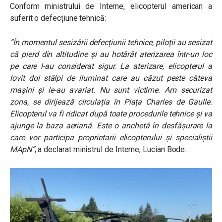
Conform ministrului de Interne, elicopterul american a
suferit o defecțiune tehnică:
“În momentul sesizării defecțiunii tehnice, piloții au sesizat
că pierd din altitudine și au hotărât aterizarea într-un loc
pe care l-au considerat sigur. La aterizare, elicopterul a
lovit doi stâlpi de iluminat care au căzut peste câteva
mașini și le-au avariat. Nu sunt victime. Am securizat
zona, se dirijează circulația în Piața Charles de Gaulle.
Elicopterul va fi ridicat după toate procedurile tehnice și va
ajunge la baza aeriană. Este o anchetă în desfășurare la
care vor participa proprietarii elicopterului și specialiștii
MApN”
, a declarat ministrul de Interne, Lucian Bode.