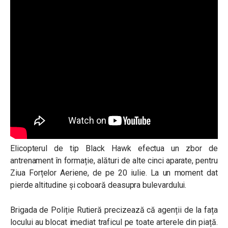
Elicopterul de tip Black Hawk efectua un zbor de
antrenament în formație, alături de alte cinci aparate, pentru
Ziua Forțelor Aeriene, de pe 20 iulie. La un moment dat
pierde altitudine și coboară deasupra bulevardului.
Brigada de Poliție Rutieră precizează că agenții de la fața
locului au blocat imediat traficul pe toate arterele din piață.