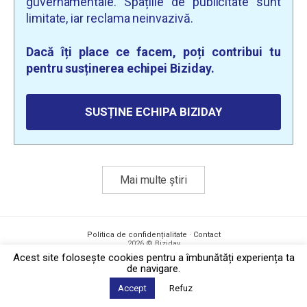
guvernamentale. Spațiile de publicitate sunt
limitate, iar reclama neinvazivă.
Dacă îți place ce facem, poți contribui tu
pentru susținerea echipei Biziday.
SUSȚINE ECHIPA BIZIDAY
Mai multe știri
Politica de confidențialitate
·
Contact
2026 © Biziday
Acest site foloseşte cookies pentru a îmbunătăți experiența ta
de navigare.
Accept
Refuz