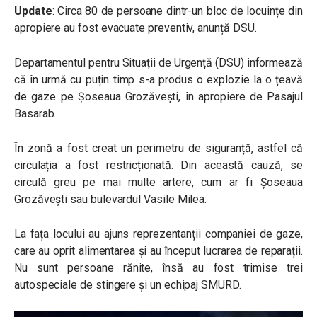
Update
: Circa 80 de persoane dintr-un bloc de locuințe din
apropiere au fost evacuate preventiv, anunță DSU.
Departamentul pentru Situații de Urgență (DSU) informează
că în urmă cu puțin timp s-a produs o explozie la o țeavă
de gaze pe Șoseaua Grozăvești, în apropiere de Pasajul
Basarab.
În zonă a fost creat un perimetru de siguranță, astfel că
circulația a fost restricționată. Din această cauză, se
circulă greu pe mai multe artere, cum ar fi Șoseaua
Grozăvești sau bulevardul Vasile Milea.
La fața locului au ajuns reprezentanții companiei de gaze,
care au oprit alimentarea și au început lucrarea de reparații.
Nu sunt persoane rănite, însă au fost trimise trei
autospeciale de stingere și un echipaj SMURD.