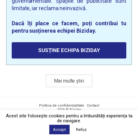
guvernamentale. Spațiile de publicitate sunt
limitate, iar reclama neinvazivă.
Dacă îți place ce facem, poți contribui tu
pentru susținerea echipei Biziday.
SUSȚINE ECHIPA BIZIDAY
Mai multe știri
Politica de confidențialitate
·
Contact
2026 © Biziday
Acest site foloseşte cookies pentru a îmbunătăți experiența ta
de navigare.
Accept
Refuz