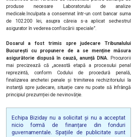
produse necesare Laboratorului de analize
medicale.
Inculpata a consemnat într-un cont bancar suma
de 102.200 lei, asupra căreia s-a aplicat sechestrul
asigurator în vederea confiscării speciale”.
Dosarul a fost trimis spre judecare Tribunalului
București cu propunere de a se menține măsura
asigurătorie dispusă în cauză, anunță DNA.
Procurorii
mai precizează că „a
ceastă etapă a procesului penal
reprezintă, conform Codului de procedură penală,
finalizarea anchetei penale și trimiterea rechizitoriului la
instanță spre judecare, situație care nu poate să înfrângă
principiul prezumției de nevinovăție.
Echipa Biziday nu a solicitat și nu a acceptat
nicio formă de finanțare din fonduri
guvernamentale. Spațiile de publicitate sunt