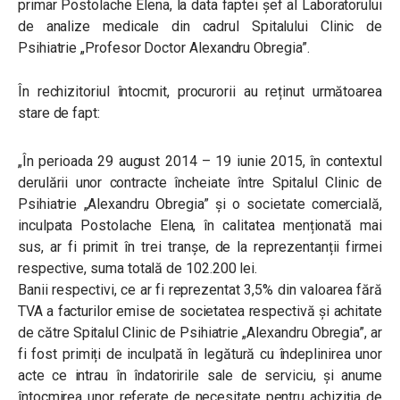
primar Postolache Elena, la data faptei
șef al Laboratorului
de analize medicale din cadrul Spitalului Clinic de
Psihiatrie „Profesor Doctor Alexandru Obregia”.
În rechizitoriul întocmit, procurorii au reținut următoarea
stare de fapt:
„În perioada 29 august 2014 – 19 iunie 2015, în contextul
derulării unor contracte încheiate între Spitalul Clinic de
Psihiatrie „Alexandru Obregia” și o societate comercială,
inculpata Postolache Elena, în calitatea menționată mai
sus, ar fi primit în trei tranșe, de la reprezentanții firmei
respective, suma totală de 102.200 lei.
Banii respectivi, ce ar fi reprezentat 3,5% din valoarea fără
TVA a facturilor emise de societatea respectivă și achitate
de către Spitalul Clinic de Psihiatrie „Alexandru Obregia”, ar
fi fost primiți de inculpată în legătură cu îndeplinirea unor
acte ce intrau în îndatoririle sale de serviciu, și anume
întocmirea unor referate de necesitate pentru achiziția de