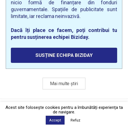
nicio formă de finanțare din fonduri
guvernamentale. Spațiile de publicitate sunt
limitate, iar reclama neinvazivă.
Dacă îți place ce facem, poți contribui tu
pentru susținerea echipei Biziday.
SUSȚINE ECHIPA BIZIDAY
Mai multe știri
Politica de confidențialitate
·
Contact
Acest site foloseşte cookies pentru a îmbunătăți experiența ta
2026 © Biziday
de navigare.
Accept
Refuz