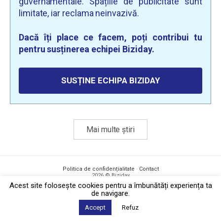
guvernamentale. Spațiile de publicitate sunt
limitate, iar reclama neinvazivă.
Dacă îți place ce facem, poți contribui tu
pentru susținerea echipei Biziday.
SUSȚINE ECHIPA BIZIDAY
Mai multe știri
Politica de confidențialitate
·
Contact
2026 © Biziday
Acest site foloseşte cookies pentru a îmbunătăți experiența ta
de navigare.
Accept
Refuz