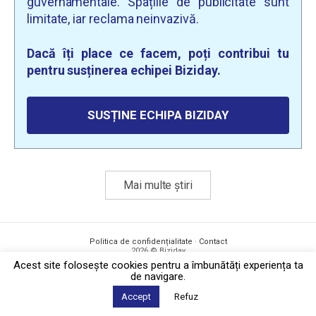
guvernamentale. Spațiile de publicitate sunt
limitate, iar reclama neinvazivă.
Dacă îți place ce facem, poți contribui tu
pentru susținerea echipei Biziday.
SUSȚINE ECHIPA BIZIDAY
Mai multe știri
Politica de confidențialitate
·
Contact
2026 © Biziday
Acest site foloseşte cookies pentru a îmbunătăți experiența ta
de navigare.
Accept
Refuz