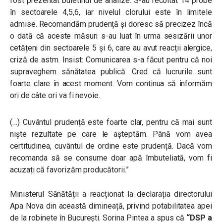
fost prezentat buletinul de analize. S-au recoltat 14 probe
în sectoarele 4,5,6, iar nivelul clorului este în limitele
admise. Recomandăm prudență și doresc să precizez încă
o dată că aceste măsuri s-au luat în urma sesizării unor
cetățeni din sectoarele 5 și 6, care au avut reacții alergice,
criză de astm. Insist: Comunicarea s-a făcut pentru că noi
supraveghem sănătatea publică. Cred că lucrurile sunt
foarte clare în acest moment. Vom continua să informăm
ori de câte ori va fi nevoie.
(…) Cuvântul prudență este foarte clar, pentru că mai sunt
niște rezultate pe care le așteptăm. Până vom avea
certitudinea, cuvântul de ordine este prudență. Dacă vom
recomanda să se consume doar apă îmbuteliată, vom fi
acuzați că favorizăm producătorii.”
Ministerul Sănătății a reacționat la declarația directorului
Apa Nova din această dimineață, privind potabilitatea apei
de la robinete în București. Sorina Pintea a spus că
“DSP a