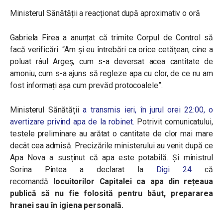
Ministerul Sănătății a reacționat după aproximativ o oră
Gabriela Firea a anunțat că trimite Corpul de Control să
facă verificări: “Am și eu întrebări ca orice cetățean, cine a
poluat râul Argeș, cum s-a deversat acea cantitate de
amoniu, cum s-a ajuns să regleze apa cu clor, de ce nu am
fost informați așa cum prevăd protocoalele”.
Ministerul Sănătății
a transmis ieri, în jurul orei 22:00, o
avertizare privind apa de la robinet.
Potrivit comunicatului,
testele preliminare au arătat o cantitate de clor mai mare
decât cea admisă. Precizările ministerului au venit după ce
Apa Nova a susținut că apa este potabilă. Și ministrul
Sorina Pintea a declarat la
Digi 24
că
recomandă
locuitorilor Capitalei ca apa din rețeaua
publică să nu fie folosită pentru băut, prepararea
hranei sau în igiena personală.