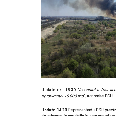
Update ora 15:30
“
Incendiul a fost li
aproximativ 15.000 mp”,
transmite DSU.
Update 14:20
Reprezentanții DSU preciz