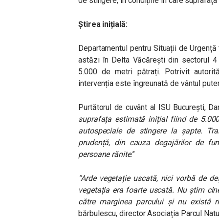
de stingere, în condițiile în care suprafața
Știrea inițială:
Departamentul pentru Situații de Urgență 
astăzi în Delta Văcărești din sectorul 4
5.000 de metri pătrați. Potrivit autori
intervenția este îngreunată de vântul puter
Purtătorul de cuvânt al ISU București, Dan
suprafața estimată inițial fiind de 5.0
autospeciale de stingere la șapte. T
prudență, din cauza degajărilor de f
persoane rănite
.”
“Arde vegetație uscată, nici vorbă de de
vegetația era foarte uscată. Nu știm cine
către marginea parcului și nu există ri
bărbulescu, director Asociația Parcul Natu