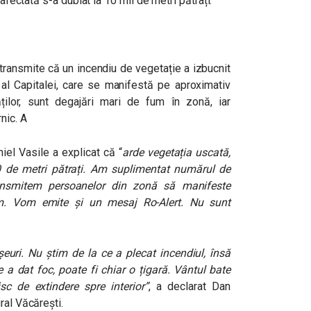
 afectată s-a dublat la 10 mii de metri pătrați.
transmite că un incendiu de vegetație a izbucnit
 al Capitalei, care se manifestă pe aproximativ
tăților, sunt degajări mari de fum în zonă, iar
nic. A
iel Vasile a explicat că “
arde vegetația uscată,
00 de metri pătrați. Am suplimentat numărul de
ransmitem persoanelor din zonă să manifeste
um. Vom emite și un mesaj Ro-Alert. Nu sunt
șeuri. Nu știm de la ce a plecat incendiul, însă
 a dat foc, poate fi chiar o țigară. Vântul bate
sc de extindere spre interior”
, a declarat Dan
ral Văcărești.